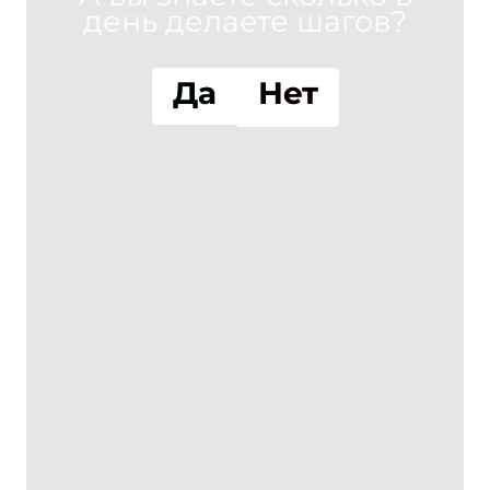
день делаете шагов?
Да
Нет